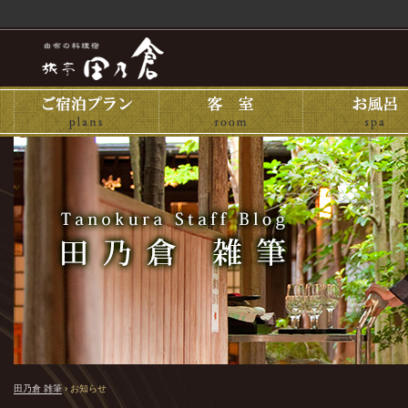
田乃倉 雑筆
›
お知らせ