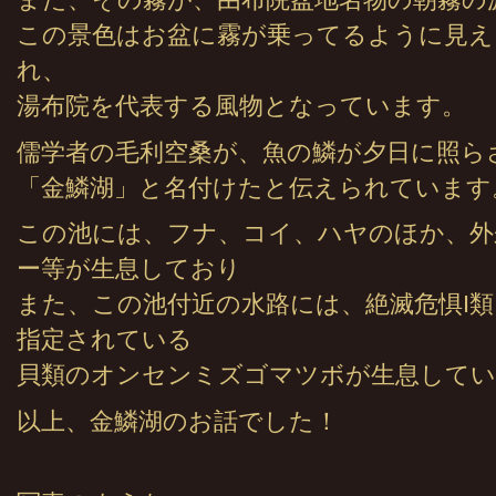
また、その霧が、由布院盆地名物の朝霧の
この景色はお盆に霧が乗ってるように見え
れ、
湯布院を代表する風物となっています。
儒学者の毛利空桑が、魚の鱗が夕日に照ら
「金鱗湖」と名付けたと伝えられています
この池には、フナ、コイ、ハヤのほか、外
ー等が生息しており
また、この池付近の水路には、絶滅危惧I
指定されている
貝類のオンセンミズゴマツボが生息してい
以上、金鱗湖のお話でした！