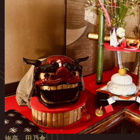
旅亭 田乃倉