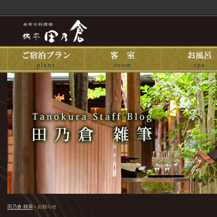
田乃倉 雑筆
›
お知らせ