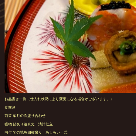
お品書き一例（仕入れ状況により変更になる場合がございます。）
食前酒
前菜 葉月の肴盛り合わせ
吸物 鮎炙り蓮真丈 清汁仕立
向付 旬の地魚四種盛り あしらい一式