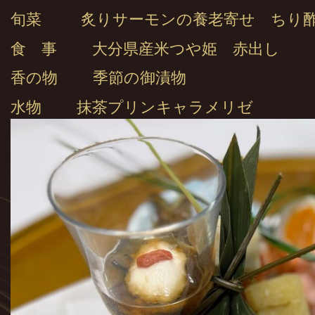
旬菜 炙りサーモンの養老寄せ ちり酢
食 事 大分県産米つや姫 赤出し
香の物 季節の御漬物
水物 抹茶プリンキャラメリゼ