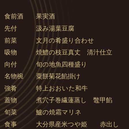
食前酒 果実酒
先付 汲み湯葉豆腐
前菜 文月の肴盛り合わせ
吸物 焼鱧の枝豆真丈 清汁仕立
向付 旬の地魚四種盛り
名物椀 粟餅菊花餡掛け
強肴 特上おおいた和牛
蓋物 煮穴子巻繊蓮蒸し 鼈甲餡
旬菜 鱸の焼霜マリネ
食事 大分県産米つや姫 赤出し