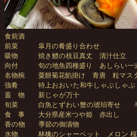
食前酒
前菜 皐月の肴盛り合わせ
吸物 焼き鱧の枝豆真丈 清汁仕立
向付 旬の地魚四種盛り あしらい一
名物椀 粟餅菊花餡掛け 青唐 粒マス
強肴 特上おおいた和牛しゃぶしゃぶ
蓋 物 新じゃが万十
旬菜 白魚とずわい蟹の琥珀寄せ 辛
食 事 大分県産米つや姫 赤出し
香の物 季節の御漬物
水物 林檎のシャーベット メロン 桜