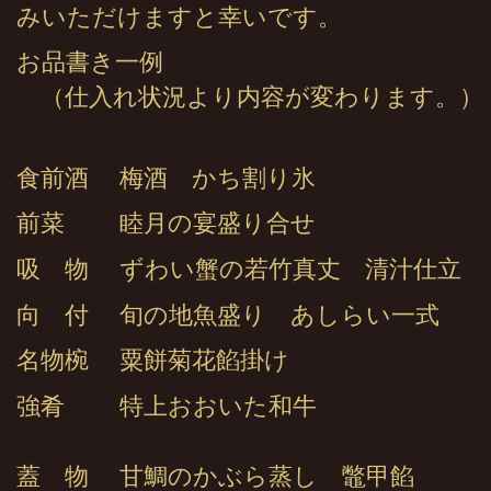
みいただけますと幸いです。
お品書き一例
（仕入れ状況より内容が変わります。）
食前酒 梅酒 かち割り氷
前菜 睦月の宴盛り合せ
吸 物 ずわい蟹の若竹真丈 清汁仕立
向 付 旬の地魚盛り あしらい一式
名物椀 粟餅菊花餡掛け
強肴 特上おおいた和牛
蓋 物 甘鯛のかぶら蒸し 鼈甲餡