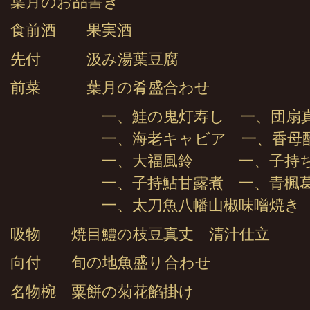
葉月のお品書き
食前酒 果実酒
先付 汲み湯葉豆腐
前菜 葉月の肴盛合わせ
一、鮭の鬼灯寿し 一、団扇
一、海老キャビア 一、香母酢
一、大福風鈴 一、子持ち
一、子持鮎甘露煮 一、青楓葛
一、太刀魚八幡山椒味噌焼き
吸物 焼目鱧の枝豆真丈 清汁仕立
向付 旬の地魚盛り合わせ
名物椀 粟餅の菊花餡掛け