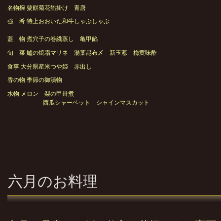
名物椀 粟餅菊花餡掛け 青唐
強 肴 特上おおいた和牛しゃぶしゃぶ
蓋 物 煮穴子の巻繊蒸し 亀甲餡
旬 菜 鱸の焼霜マリネ 湯葉昆布〆 新玉葱 梅黄味酢
食事 大分県産米つや姫 赤出し
香の物 季節の御漬物
水物 メロン 梨の甲卅煮
西瓜シャーベット シャインマスカット
六月のお料理