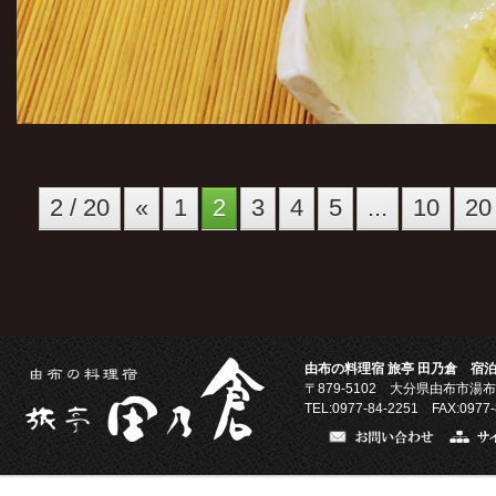
2 / 20
«
1
2
3
4
5
...
10
20
由布の料理宿 旅亭 田乃倉 宿泊
〒879-5102
大分県由布市湯布
TEL:0977-84-2251 FAX:0977-