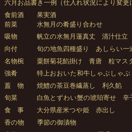
六月お品書き一例（仕入れ状況により変更
食前酒 果実酒
前菜 水無月の肴盛り合わせ
吸物 帆立の水無月蓮真丈 清汁仕立
向付 旬の地魚四種盛り あしらい一
名物椀 粟餅菊花餡掛け 青唐 粒マス
強肴 特上おおいた和牛しゃぶしゃぶ
蓋 物 焼鱧の茶豆巻繊蒸し 利久餡
旬菜 白魚とずわい蟹の琥珀寄せ 辛
食 事 大分県産米つや姫 赤出し
香の物 季節の御漬物