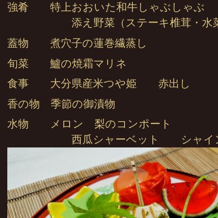
強肴 特上おおいた和牛しゃぶしゃぶ
添え野菜（ステーキ椎茸・水菜・
蓋物 煮穴子の蓮巻繊蒸し
旬菜 鱸の焼霜マリネ
食事 大分県産米つや姫 赤出し
香の物 季節の御漬物
水物 メロン 梨のコンポート
西瓜シャーベット シャイン